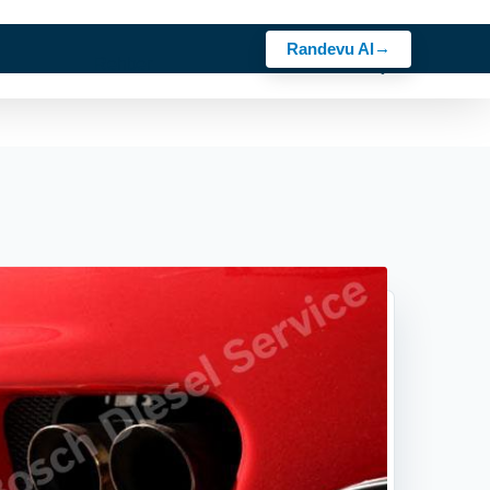
Randevu Al
z
Sektörler
Rehber
Kariyer
Bosch Ürünler
İletişim